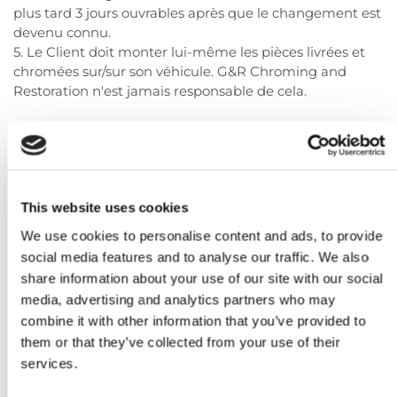
plus tard 3 jours ouvrables après que le changement est
devenu connu.
5. Le Client doit monter lui-même les pièces livrées et
chromées sur/sur son véhicule. G&R Chroming and
Restoration n'est jamais responsable de cela.
Article 4 - Livraison ou Livraison
1. G&R Chroming and Restoration mettra tout en œuvre
pour terminer les travaux dans les délais convenus, dans
la mesure où cela peut raisonnablement être attendu
de lui.
This website uses cookies
2. Le Client a une responsabilité indépendante pour la
We use cookies to personalise content and ads, to provide
gestion, l'utilisation et l'entretien des biens fabriqués
social media features and to analyse our traffic. We also
et/ou livrés par G&R Chroming and Restoration.
share information about your use of our site with our social
3. Si G&R Chromage et Restauration a indiqué que
media, advertising and analytics partners who may
l'œuvre est prête à être livrée et que le Client n'inspecte
combine it with other information that you’ve provided to
pas l'œuvre dans un délai raisonnable et l'accepte, sous
réserve ou non, ou s'il la met en service, modifié ou fait
them or that they’ve collected from your use of their
traiter, le Client est réputé avoir accepté tacitement
services.
l'œuvre. Les défauts mineurs qui peuvent être réparés