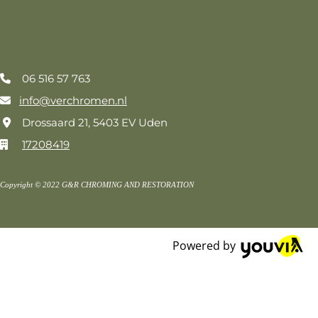
G&R CHROMING AND RESTORATION
06 516 57 763

info@verchromen.nl

Drossaard 21, 5403 EV Uden

17208419

Copyright © 2022 G&R CHROMING AND RESTORATION
Powered by