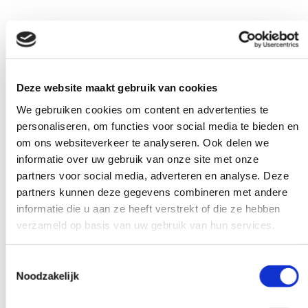
TE KOOP
Deze website maakt gebruik van cookies
Bij G&R Chroming and Restoration kunt u tevens
We gebruiken cookies om content en advertenties te
terecht voor verchroomde onderdelen voor de
personaliseren, om functies voor social media te bieden en
merken Porsche en Mercedes. Kijk op deze pagina
om ons websiteverkeer te analyseren. Ook delen we
welke onderdelen we in stock hebben.
informatie over uw gebruik van onze site met onze
partners voor social media, adverteren en analyse. Deze
Meer info
partners kunnen deze gegevens combineren met andere
informatie die u aan ze heeft verstrekt of die ze hebben
verzameld op basis van uw gebruik van hun services.
Toestemmingsselectie
Noodzakelijk
GALERIJ