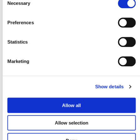
Necessary
Selection
Preferences
GALERIE
Vous trouverez ici divers projets que nous avons
Statistics
réalisés chez G&R Chroming and Restoration dans le
passé.
Marketing
Plus d'infos
Show details
Allow all
Allow selection