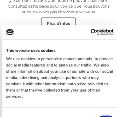
y a certains travaux que nous ne pouvons pas faire.
Consultez cette page pour voir ce que nous pouvons
et ne pouvons pas chromer pour vous.
Plus d'infos
This website uses cookies
We use cookies to personalise content and ads, to provide
À VENDRE
social media features and to analyse our traffic. We also
share information about your use of our site with our social
Chez G&R Chroming and Restoration, vous pouvez
media, advertising and analytics partners who may
également trouver des pièces chromées pour les
combine it with other information that you’ve provided to
marques Porsche et Mercedes. Consultez cette page
them or that they’ve collected from your use of their
pour voir quelles pièces nous avons en stock.
services.
Plus d'infos
Consent