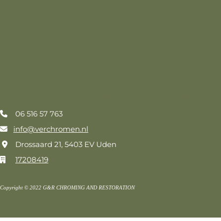
G&R CHROMING AND RESTORATION
06 516 57 763

info@verchromen.nl

Drossaard 21, 5403 EV Uden

17208419

Copyright © 2022 G&R CHROMING AND RESTORATION